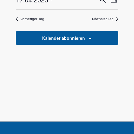
April
Tag
Ansicht
Suche
Datum
2025
Naviga
wählen.
und
Vorheriger Tag
Nächster Tag
Ansichte
Navigati
Kalender abonnieren