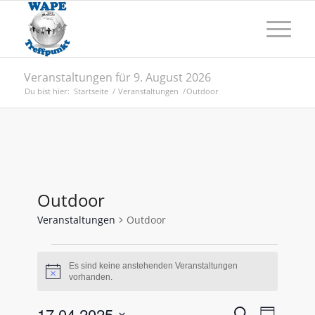
Veranstaltungen für 9. August 2026
Du bist hier:
Startseite
/
Veranstaltungen
/
Outdoor
Outdoor
Veranstaltungen
Outdoor
Veranstaltungen
Es sind keine anstehenden Veranstaltungen
für
Hinweis
vorhanden.
17.
Veransta
Verans
17.04.2025
Suche