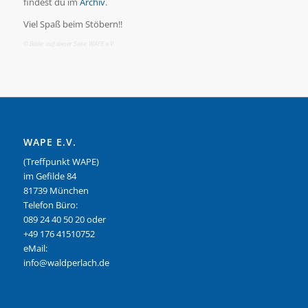
findest du im
Archiv
.
Viel Spaß beim Stöbern!!
© Bilder auf dieser Seite: WAPE e.V.
WAPE E.V.
(Treffpunkt WAPE)
im Gefilde 84
81739 München
Telefon Büro:
089 24 40 50 20 oder
+49 176 41510752
eMail:
info@waldperlach.de