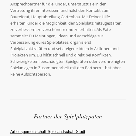
Ansprechpartner für die Kinder, unterstützt sie in der
Vertretung ihrer Interessen und hälst den Kontakt zum
Baureferat, Hauptabteilung Gartenbau. Mit Deiner Hilfe
erhalten Kinder die Möglichkeit, den Spielplatz mitzugestalten,
zu verbessern, zu verschönern und zu erhalten. Als Pate
sammelst Du Meinungen, Ideen und Vorschläge zur
Verbesserung eures Spielplatzes, organisierst
Spielplatzaktivitäten und setzt eigene Ideen in Aktionen und
Projekten um. Du hilfst schnell und direkt bei Konflikten,
Schwierigkeiten, beschädigten Spielgeräten oder verunreinigten
Spielan­lagen in Zusammenarbeit mit den Partnern – bist aber
keine Aufsichtsperson.
Partner der Spielplatzpaten
Arbeitsgemeinschaft Spiellandschaft Stadt