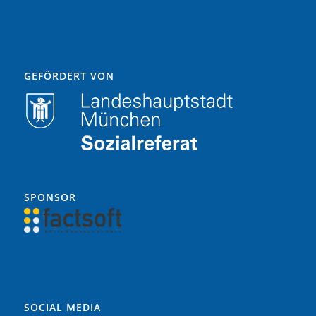
GEFÖRDERT VON
SPONSOR
SOCIAL MEDIA