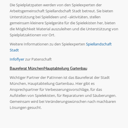
Die Spielplatzpaten werden von den Spielexperten der
Arbeitsgemeinschaft Spiellandschaft Stadt betreut. Sie bieten
Unterstützung bei Spielideen und –aktivitäten, stellen
gemeinsam kleinere Spielgeräte für die Spielekisten her, bieten
die Möglichkeit Material auszuleihen und die Unterstützung von
Spielplatzaktionen vor Ort.
Weitere Informationen zu den Spielexperten
Spiellandschaft
Stadt
Infoflyer
zur Patenschaft
Baureferat München/Hauptabteilung Gartenbau
Wichtiger Partner der PatInnen ist das Baureferat der Stadt
München, Hauptabteilung Gartenbau. Hier gibt es
Ansprechpartner für Verbesserungsvorschläge, für das
Aufstellen von Spielekisten, für Reparaturen und Säuberungen.
Gemeinsam wird bei Veränderungswünschen nach machbaren
Lösungen gesucht.