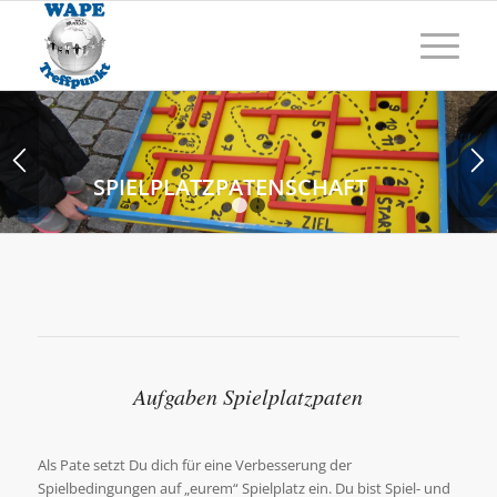
SPIELPLATZPATENSCHAFT
1
2
Aufgaben Spielplatzpaten
Als Pate setzt Du dich für eine Verbesserung der
Spielbedingungen auf „eurem“ Spielplatz ein. Du bist Spiel- und