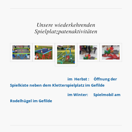
Unsere wiederkehrenden
Spielplatzpatenaktivitäten
im Herbst : Öffnung der
Spielkiste neben dem Kletterspielplatz im Gefilde
im Winter: Spielmobil am
Rodelhügel im Gefilde