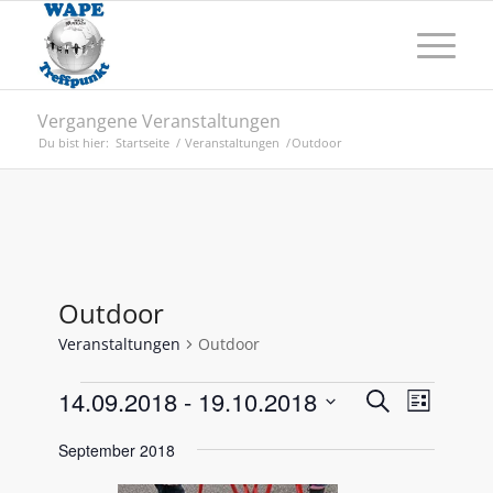
Vergangene Veranstaltungen
Du bist hier:
Startseite
/
Veranstaltungen
/
Outdoor
Outdoor
Veranstaltungen
Outdoor
Veranstaltungen
Veransta
Verans
14.09.2018
 - 
19.10.2018
Suche
Liste
Ansicht
Suche
Datum
Naviga
September 2018
wählen.
und